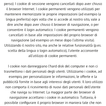
perso). I cookie di sessione vengono cancellati dopo aver chiuso
il browser Internet. I cookie permanenti vengono utilizzati per
mantenere memorizzate le proprie impostazioni (ad esempio la
lingua preferita) ogni volta che si accede al nostro sito, vale a
dire anche dopo aver chiuso il browser di navigazione, o per
consentire il login automatico. I cookie permanenti vengono
cancellati in base alle impostazioni del proprio browser di
navigazione (ad esempio un mese dopo l’ultima visita).
Utilizzando il nostro sito, ma anche le relative funzionalità (p.es.
scelta della lingua o login automatico), l’utente acconsente
all’utilizzo di cookie permanenti.
I cookie non danneggiano l’hard disk del computer e non ci
trasmettono i dati personali degli utenti. Utilizziamo i cookie, ad
esempio, per personalizzare le informazioni, le offerte e la
pubblicità fornite in base agli interessi degli utenti. Il loro utilizzo
non comporta il ricevimento di nuovi dati personali dell’utente
che naviga su Internet. La maggior parte dei browser di
navigazione accettano i cookie in automatico. Tuttavia, è
possibile configurare il proprio browser in maniera tale che non