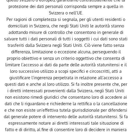
protezione dei dati personali corrisponda sempre a quella in
Svizzera o nell’UE.
Per ragioni di completezza si segnala, per gli utenti residenti o
domiciliati in Svizzera, che negli Stati Uniti le autorità stanno
adottando misure di controllo che consentono in generale di
salvare tutti i dati personali di tutti i soggetti i cui dati sono stati
trasferiti dalla Svizzera negli Stati Uniti. Ciò viene fatto senza
differenza, limitazione o eccezione alcuna, perseguendo il
proprio obiettivo e senza un criterio oggettivo che consenta di
limitare l’accesso ai dati da parte delle autorità statunitensi e il
loro successivo utilizzo a scopi specifici e circoscritti, atti a
giustificare l’ingerenza perpetrata in relazione all’accesso a
questi dati e anche al loro utilizzo. Si fa inoltre presente che, per
i diretti interessati provenienti dalla Svizzera, negli Stati Uniti
non esistono rimedi giuridici che consentano loro di accedere ai
dati che li riguardano e richiederne la rettifica o la cancellazione
e che non esiste un’effettiva tutela giurisdizionale per difendersi
dal generale potere di intervento delle autorità statunitensi. Si fa
espressamente notare ai diretti interessati tale situazione di
fatto e di diritto, al fine di consentire loro di decidere in maniera