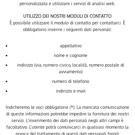
personalizzata e utilizzare i servizi di analisi web.
UTILIZZO DEI NOSTRI MODULI DI CONTATTO
È possibile utilizzare il modulo di contatto per contattarci. È
obbligatorio inserire i seguenti dati personali:
appellativo
nome e cognome
indirizzo (via, numero civico, località, numero postale di
avviamento)
numero di telefono
indirizzo e-mail
Indicheremo le voci obbligatorie (*). La mancata comunicazione
di queste informazioni potrebbe impedire la fornitura dei nostri
servizi. L’inserimento dei dati personali negli altri campi è
facoltativo. L’utente potrà comunicarci in qualsiasi momento la
revoca del trattamento di questi dati personali forniti