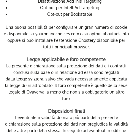
Disattivazione AddThis Targeting
Opt-out per IntelliAd Targeting
Opt-out per Bookatable
Una buona possibilità per configurare un gran numero di cookie
è disponibile su
youronlinechoices.com
o su
optout.aboutads.info
oppure si può installare l’estensione
Ghostery
disponibile per
tutti i principali browser.
Legge applicabile e foro competente
La presente dichiarazione sulla protezione dei dati e i contratti
conclusi sulla base o in relazione ad essa sono regolati
dalla
legge svizzera
, salvo che vada necessariamente applicata
la legge di un altro Stato. Il foro competente è quello della sede
legale di Ovaverva, a meno che non sia obbligatorio un altro
foro.
Disposizioni finali
L’eventuale invalidità di una o più parti della presente
dichiarazione sulla protezione dei dati non pregiudica la validità
delle altre parti della stessa. In seguito ad eventuali modifiche