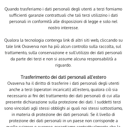
Quando trasferiamo i dati personali degli utenti a terzi forniamo
sufficienti garanzie contrattuali che tali terzi utilizzino i dati
personali in conformità alle disposizioni di legge e solo nel
nostro interesse.
Qualora la tecnologia contenga link di altri siti web, cliccando su
tale link Ovaverva non ha più alcun controllo sulla raccolta, sul
trattamento, sulla conservazione e sull’utilizzo dei dati personali
da parte dei terzi e non si assume alcuna responsabilità a
riguardo.
Trasferimento dei dati personali all’estero
Ovaverva ha il diritto di trasferire i dati personali degli utenti
anche a terzi (operatori incaricati) all’estero, qualora ciò sia
necessario ai fini del trattamento dei dati personali di cui alla
presente dichiarazione sulla protezione dei dati. I suddetti terzi
sono vincolati agli stessi obblighi ai quali noi stessi sottostiamo,
in materia di protezione dei dati personali. Se il livello di
protezione dei dati personali in un paese non corrisponde a
quello svizzero o europeo, garantiamo contrattualmente che la