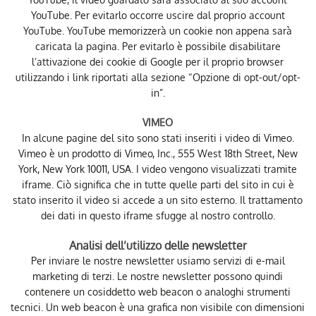
YouTube. Per evitarlo occorre uscire dal proprio account
YouTube. YouTube memorizzerà un cookie non appena sarà
caricata la pagina. Per evitarlo è possibile disabilitare
l’attivazione dei cookie di Google per il proprio browser
utilizzando i link riportati alla sezione “Opzione di opt-out/opt-
in”.
VIMEO
In alcune pagine del sito sono stati inseriti i video di Vimeo.
Vimeo è un prodotto di Vimeo, Inc., 555 West 18th Street, New
York, New York 10011, USA. I video vengono visualizzati tramite
iframe. Ciò significa che in tutte quelle parti del sito in cui è
stato inserito il video si accede a un sito esterno. Il trattamento
dei dati in questo iframe sfugge al nostro controllo.
Analisi dell’utilizzo delle newsletter
Per inviare le nostre newsletter usiamo servizi di e-mail
marketing di terzi. Le nostre newsletter possono quindi
contenere un cosiddetto web beacon o analoghi strumenti
tecnici. Un web beacon è una grafica non visibile con dimensioni