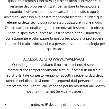
quali, ad esempio, l’indirizzo IP, il dispositivo, il browser e la
versione del browser utilizzati per visitare la tecnologia e
quando, il sistema operativo usato, da quale sito o app è
avvenuto l’accesso alla nostra tecnologia tramite un link e quali
elementi della tecnologia sono stati utilizzati e in che modo.
Questi dati personali vengono memorizzati insieme all’indirizzo
IP del dispositivo di accesso. Essi servono a far visualizzare
correttamente e ottimizzare la nostra tecnologia, a proteggere
da attacchi o altre violazioni e a personalizzare la tecnologia per
gli utenti.
ACCESSO AL SITO WWW.OVAVERVA.CH
Quando gli utenti visitano il nostro sito, i nostri server
memorizzano temporaneamente tutti gli accessi in un file di
registro. In tale contesto, vengono raccolti i seguenti dati degli
utenti e dei dispositivi nonché i seguenti dati personali senza
l’intervento degli utenti, che vengono poi memorizzati dal nostro
host (ISP - Internet Service Provider):
l’indirizzo IP del computer utilizzato