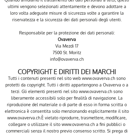
ultimi vengono selezionati attentamente e devono adottare a
loro volta adeguate misure di sicurezza volte a garantire la
riservatezza e la sicurezza dei dati personali degli utenti.
Responsabile per la protezione dei dati personali:
Ovaverva
Via Mezdi 17
7500 St. Moritz
info@ovaverva.ch
COPYRIGHT E DIRITTI DEI MARCHI
Tutti i contenuti presenti nel sito web www.ovaverva.ch sono
protetti da copyright. Tutti i diritti appartengono a Ovaverva o a
terzi. Gli elementi presenti nel sito www.ovaverva.ch sono
liberamente accessibili solo per finalità di navigazione. La
riproduzione del materiale o di parte di esso in forma scritta o
elettronica è consentita solo menzionando esplicitamente il sito
www.ovaverva.ch.È vietato riprodurre, trasmettere, modificare,
collegare o utilizzare il sito www.ovaverva.ch a fini pubblici o
commerciali senza il nostro previo consenso scritto. Si prega di