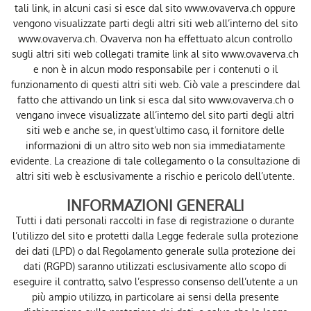
tali link, in alcuni casi si esce dal sito www.ovaverva.ch oppure
vengono visualizzate parti degli altri siti web all’interno del sito
www.ovaverva.ch. Ovaverva non ha effettuato alcun controllo
sugli altri siti web collegati tramite link al sito www.ovaverva.ch
e non è in alcun modo responsabile per i contenuti o il
funzionamento di questi altri siti web. Ciò vale a prescindere dal
fatto che attivando un link si esca dal sito www.ovaverva.ch o
vengano invece visualizzate all’interno del sito parti degli altri
siti web e anche se, in quest’ultimo caso, il fornitore delle
informazioni di un altro sito web non sia immediatamente
evidente. La creazione di tale collegamento o la consultazione di
altri siti web è esclusivamente a rischio e pericolo dell’utente.
INFORMAZIONI GENERALI
Tutti i dati personali raccolti in fase di registrazione o durante
l’utilizzo del sito e protetti dalla Legge federale sulla protezione
dei dati (LPD) o dal Regolamento generale sulla protezione dei
dati (RGPD) saranno utilizzati esclusivamente allo scopo di
eseguire il contratto, salvo l’espresso consenso dell’utente a un
più ampio utilizzo, in particolare ai sensi della presente