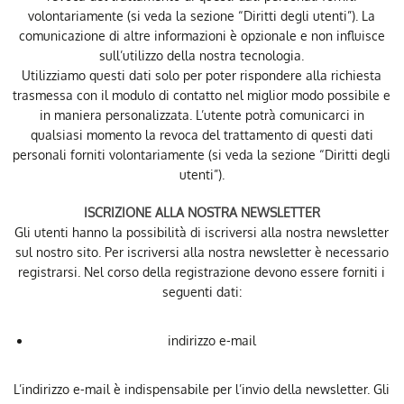
volontariamente (si veda la sezione “Diritti degli utenti”). La
comunicazione di altre informazioni è opzionale e non influisce
sull’utilizzo della nostra tecnologia.
Utilizziamo questi dati solo per poter rispondere alla richiesta
trasmessa con il modulo di contatto nel miglior modo possibile e
in maniera personalizzata. L’utente potrà comunicarci in
qualsiasi momento la revoca del trattamento di questi dati
personali forniti volontariamente (si veda la sezione “Diritti degli
utenti”).
ISCRIZIONE ALLA NOSTRA NEWSLETTER
Gli utenti hanno la possibilità di iscriversi alla nostra newsletter
sul nostro sito. Per iscriversi alla nostra newsletter è necessario
registrarsi. Nel corso della registrazione devono essere forniti i
seguenti dati:
indirizzo e-mail
L’indirizzo e-mail è indispensabile per l’invio della newsletter. Gli