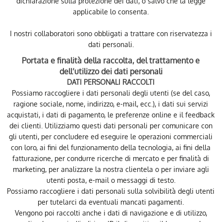
dichiarazione sulla protezione dei dati, o salvo che la legge
applicabile lo consenta.
I nostri collaboratori sono obbligati a trattare con riservatezza i
dati personali.
Portata e finalità della raccolta, del trattamento e
dell’utilizzo dei dati personali
DATI PERSONALI RACCOLTI
Possiamo raccogliere i dati personali degli utenti (se del caso,
ragione sociale, nome, indirizzo, e-mail, ecc.), i dati sui servizi
acquistati, i dati di pagamento, le preferenze online e il feedback
dei clienti. Utilizziamo questi dati personali per comunicare con
gli utenti, per concludere ed eseguire le operazioni commerciali
con loro, ai fini del funzionamento della tecnologia, ai fini della
fatturazione, per condurre ricerche di mercato e per finalità di
marketing, per analizzare la nostra clientela o per inviare agli
utenti posta, e-mail o messaggi di testo.
Possiamo raccogliere i dati personali sulla solvibilità degli utenti
per tutelarci da eventuali mancati pagamenti.
Vengono poi raccolti anche i dati di navigazione e di utilizzo,