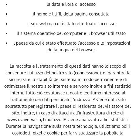
la data e l’ora di accesso
il nome e l’URL della pagina consultata
il sito web da cui è stato effettuato l’accesso
il sistema operativo del computer e il browser utilizzato
il paese da cui è stato effettuato l’accesso e le impostazioni
della lingua del browser
La raccolta e il trattamento di questi dati hanno lo scopo di
consentire l’utilizzo del nostro sito (connessione), di garantire la
sicurezza e la stabilità del sistema in modo permanente e di
ottimizzare il nostro sito Internet e servono inoltre a fini statistici
interni. Tutto ciò costituisce il nostro legittimo interesse al
trattamento dei dati personali. L’indirizzo IP viene utilizzato
soprattutto per registrare il paese di residenza del visitatore del
sito. Inoltre, in caso di attacchi all’infrastruttura di rete di
www.ovaverva.ch, l’indirizzo IP viene analizzato a fini statistici.
Durante la navigazione sulla nostra tecnologia, utilizziamo poi i
cosiddetti pixel e cookie per far visualizzare la pubblicità