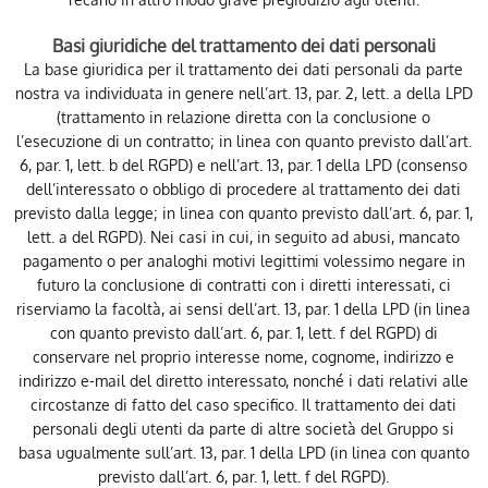
Basi giuridiche del trattamento dei dati personali
La base giuridica per il trattamento dei dati personali da parte
nostra va individuata in genere nell’art. 13, par. 2, lett. a della LPD
(trattamento in relazione diretta con la conclusione o
l’esecuzione di un contratto; in linea con quanto previsto dall’art.
6, par. 1, lett. b del RGPD) e nell’art. 13, par. 1 della LPD (consenso
dell’interessato o obbligo di procedere al trattamento dei dati
previsto dalla legge; in linea con quanto previsto dall’art. 6, par. 1,
lett. a del RGPD). Nei casi in cui, in seguito ad abusi, mancato
pagamento o per analoghi motivi legittimi volessimo negare in
futuro la conclusione di contratti con i diretti interessati, ci
riserviamo la facoltà, ai sensi dell’art. 13, par. 1 della LPD (in linea
con quanto previsto dall’art. 6, par. 1, lett. f del RGPD) di
conservare nel proprio interesse nome, cognome, indirizzo e
indirizzo e-mail del diretto interessato, nonché i dati relativi alle
circostanze di fatto del caso specifico. Il trattamento dei dati
personali degli utenti da parte di altre società del Gruppo si
basa ugualmente sull’art. 13, par. 1 della LPD (in linea con quanto
previsto dall’art. 6, par. 1, lett. f del RGPD).