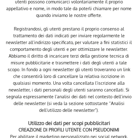
utenti possono comunicarci volontariamente il proprio
appellativo e nome, in modo tale da poterli chiamare per nome
quando inviamo le nostre offerte.
Registrandosi, gli utenti prestano il proprio consenso al
trattamento dei dati indicati per inviare regolarmente le
newsletter all’indirizzo specificato, per valutare a fini statistici il
comportamento degli utenti e per ottimizzare le newsletter.
Abbiamo il diritto di incaricare terzi della gestione tecnica di
misure pubblicitarie e trasmettere i dati degli utenti a tale
scopo. In fondo a ogni newsletter gli utenti troveranno un link
che consentirà loro di cancellare la relativa iscrizione in
qualsiasi momento. Una volta cancellata l’iscrizione alla
newsletter, i dati personali degli utenti saranno cancellati. Si
segnala espressamente l’analisi dei dati nel contesto dell’invio
delle newsletter (si veda la sezione sottostante “Analisi
dell’utilizzo delle newsletter”).
Utilizzo dei dati per scopi pubblicitari
CREAZIONE DI PROFILI UTENTE CON PSEUDONIMI
Per abilitare il marketing personalizzato nei social network,