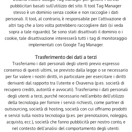
pubblicitari basati sull’utilizzo del sito. Il tool Tag Manager
stesso è un dominio senza cookie e non raccoglie i dati
personali. Il tool, al contrario, è responsabile per l’attivazione di
altri tag che a loro volta potrebbero raccogliere dati (si veda
sopra a tale riguardo). Se sono stati disattivati il dominio o i
cookie, tale disattivazione interesserà tutti i tag di monitoraggio
implementati con Google Tag Manager.
Trasferimento dei dati a terzi
Trasferiamo i dati personali degli utenti previo espresso
consenso di questi ultimi, se previsto dalla legge o se necessario
per far valere i nostri diritti, in particolare per esercitare i diritti
derivanti dal rapporto tra l’utente e Ovaverva (p.es. società di
recupero crediti, autorità e avvocati). Trasferiamo i dati personali
degli utenti a terzi, purché necessario nell’ambito dell’utilizzo
della tecnologia per fornire i servizi richiesti, come partner di
outsourcing, società di hosting, società con cui offriamo prodotti
e servizi sulla nostra tecnologia (p.es. per prenotazioni, noleggio,
acquisto, ecc.), società che fanno pubblicità per nostro conto, e
nel contesto dell’analisi del comportamento degli utenti.