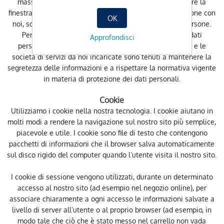
massima riservatezza le proprie informazioni e chiudere la
finestra del browser quando interrompono la comunicazione con
OK
noi, soprattutto se condividono il computer con altre persone.
Per noi è inoltre molto importante la protezione dei dati
Approfondisci
personali all’interno dell’azienda. I nostri collaboratori e le
società di servizi da noi incaricate sono tenuti a mantenere la
segretezza delle informazioni e a rispettare la normativa vigente
in materia di protezione dei dati personali.
Cookie
Utilizziamo i cookie nella nostra tecnologia. I cookie aiutano in
molti modi a rendere la navigazione sul nostro sito più semplice,
piacevole e utile. I cookie sono file di testo che contengono
pacchetti di informazioni che il browser salva automaticamente
sul disco rigido del computer quando l’utente visita il nostro sito.
I cookie di sessione vengono utilizzati, durante un determinato
accesso al nostro sito (ad esempio nel negozio online), per
associare chiaramente a ogni accesso le informazioni salvate a
livello di server all’utente o al proprio browser (ad esempio, in
modo tale che ciò che è stato messo nel carrello non vada