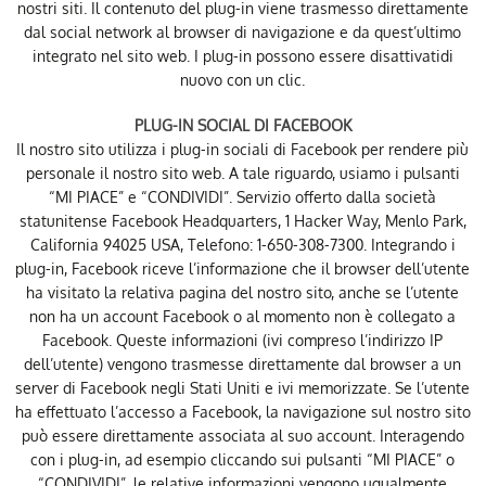
nostri siti. Il contenuto del plug-in viene trasmesso direttamente
dal social network al browser di navigazione e da quest’ultimo
integrato nel sito web. I plug-in possono essere disattivati​di
nuovo con un clic.
PLUG-IN SOCIAL DI FACEBOOK
Il nostro sito utilizza i plug-in sociali di Facebook per rendere più
personale il nostro sito web. A tale riguardo, usiamo i pulsanti
“MI PIACE” e “CONDIVIDI”. Servizio offerto dalla società
statunitense Facebook Headquarters, 1 Hacker Way, Menlo Park,
California 94025 USA, Telefono: 1-650-308-7300. Integrando i
plug-in, Facebook riceve l’informazione che il browser dell’utente
ha visitato la relativa pagina del nostro sito, anche se l’utente
non ha un account Facebook o al momento non è collegato a
Facebook. Queste informazioni (ivi compreso l’indirizzo IP
dell’utente) vengono trasmesse direttamente dal browser a un
server di Facebook negli Stati Uniti e ivi memorizzate. Se l’utente
ha effettuato l’accesso a Facebook, la navigazione sul nostro sito
può essere direttamente associata al suo account. Interagendo
con i plug-in, ad esempio cliccando sui pulsanti “MI PIACE” o
“CONDIVIDI”, le relative informazioni vengono ugualmente