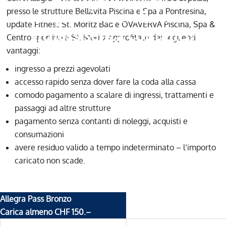
presso le strutture Bellavita Piscina e Spa a Pontresina,
acquatrico, wellness e
update Fitness St. Moritz Bad e OVAVERVA Piscina, Spa &
fitness senza contanti!
Centro sportivo a St. Moritz approfitate dei seguenti
vantaggi:
ingresso a prezzi agevolati
accesso rapido senza dover fare la coda alla cassa
comodo pagamento a scalare di ingressi, trattamenti e
passaggi ad altre strutture
pagamento senza contanti di noleggi, acquisti e
consumazioni
avere residuo valido a tempo indeterminato – l‘importo
caricato non scade.
Allegra Pass Bronzo
Carica almeno CHF 150.–