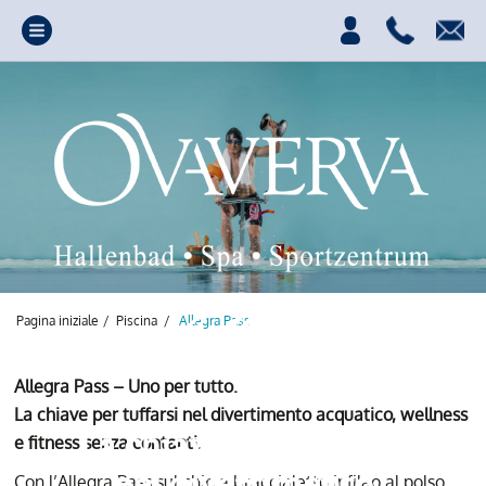
Pagina iniziale
/
Piscina
/
Allegra Pass
Allegra Pass – Uno per tutto.
La chiave per tuffarsi nel divertimento acquatico, wellness
La chiave per tuffarsi
e fitness senza contanti.
nel divertimento
Con l’Allegra Pass sul chip a braccialetto infilao al polso,