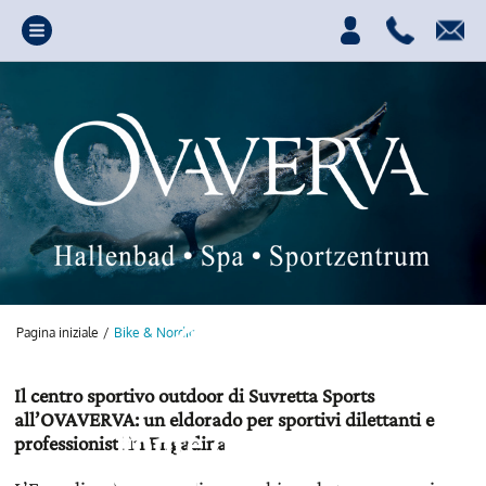
Pagina iniziale
/
Bike & Nordic
Il centro sportivo outdoor di Suvretta Sports
all’OVAVERVA: un eldorado per sportivi dilettanti e
Fonte di energia,
professionisti in Engadina
divertimento e relax