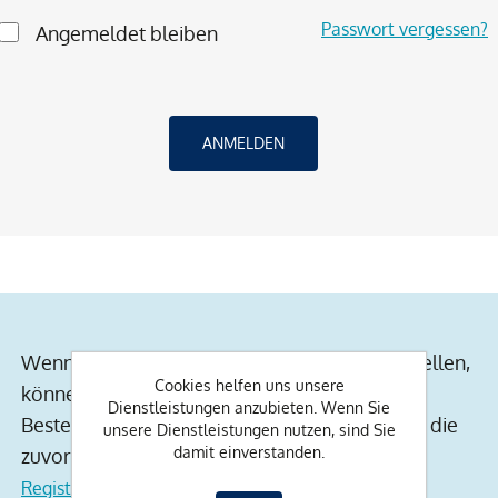
Passwort vergessen?
Angemeldet bleiben
Wenn Sie ein Konto auf unserer Website erstellen,
Cookies helfen uns unsere
können Sie schneller einkaufen, über den
Dienstleistungen anzubieten. Wenn Sie
Bestellstatus auf dem Laufenden bleiben und die
unsere Dienstleistungen nutzen, sind Sie
damit einverstanden.
zuvor getätigten Bestellungen verfolgen.
Registrierung