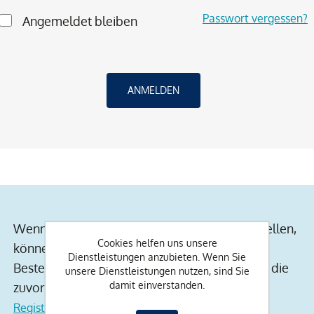
Passwort vergessen?
Angemeldet bleiben
Wenn Sie ein Konto auf unserer Website erstellen,
Cookies helfen uns unsere
können Sie schneller einkaufen, über den
Dienstleistungen anzubieten. Wenn Sie
Bestellstatus auf dem Laufenden bleiben und die
unsere Dienstleistungen nutzen, sind Sie
damit einverstanden.
zuvor getätigten Bestellungen verfolgen.
Registrierung