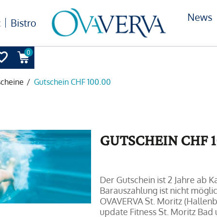
News
c
Bistro
0
scheine
/
Gutschein CHF 100.00
GUTSCHEIN CHF 1
Der Gutschein ist 2 Jahre ab K
Barauszahlung ist nicht mögli
OVAVERVA St. Moritz (Hallenba
update Fitness St. Moritz Bad 