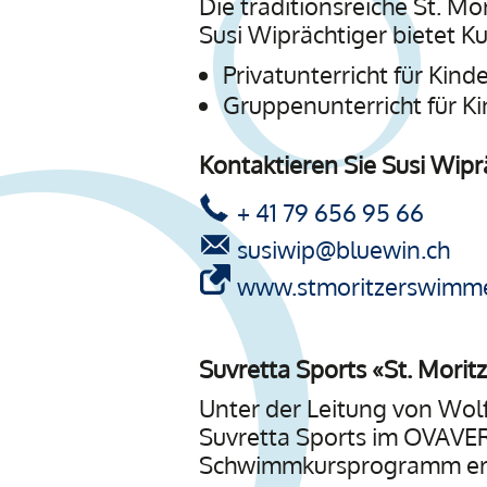
Die traditionsreiche St. M
Susi Wiprächtiger bietet 
Privatunterricht für Kin
Gruppenunterricht für K
Kontaktieren Sie Susi Wipr
+ 41 79 656 95 66
susiwip@bluewin.ch
www.stmoritzerswimme
Suvretta Sports
«
St. Morit
Unter der Leitung von Wol
Suvretta Sports im OVAVERV
Schwimmkursprogramm er