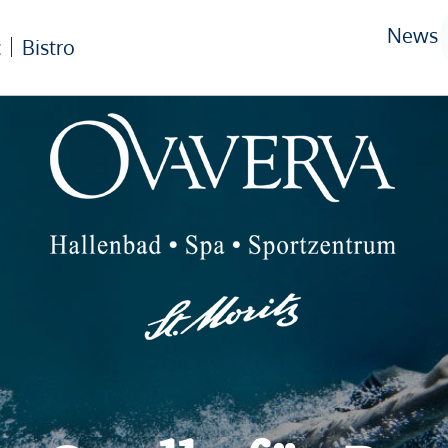
News
c
Bistro