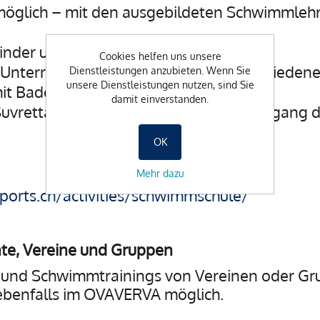
t möglich – mit den ausgebildeten Schwimmleh
inder und Jugendliche
Cookies helfen uns unsere
d Unterrichtsmöglichkeiten in den verschied
Dienstleistungen anzubieten. Wenn Sie
unsere Dienstleistungen nutzen, sind Sie
it Bademode und Zubehör
damit einverstanden.
i Suvretta Sports St. Moritz, am Haupteingan
OK
Mehr dazu
ports.ch/activities/schwimmschule/
ate, Vereine und Gruppen
 und Schwimmtrainings von Vereinen oder Gr
 ebenfalls im OVAVERVA möglich.