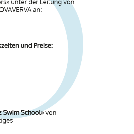
rs» unter der Leitung von
m OVAVERVA an:
zeiten und Preise:
tz Swim School»
von
tiges