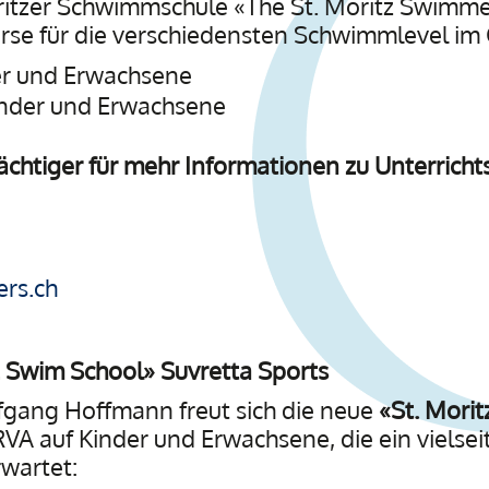
oritzer Schwimmschule «The St. Moritz Swimme
Kurse für die verschiedensten Schwimmlevel i
der und Erwachsene
inder und Erwachsene
ächtiger für mehr Informationen zu Unterrichts
rs.ch
z Swim School
» Suvretta Sports
fgang Hoffmann freut sich die neue
«St. Mori
A auf Kinder und Erwachsene, die ein vielsei
wartet: