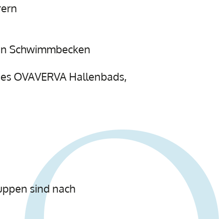
rern
enen Schwimmbecken
g des OVAVERVA Hallenbads,
uppen sind nach