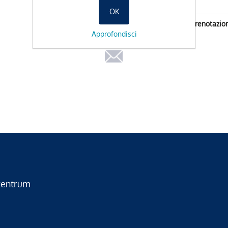
OK
Non e possibile l'orario di prenotazio
Approfondisci
zentrum