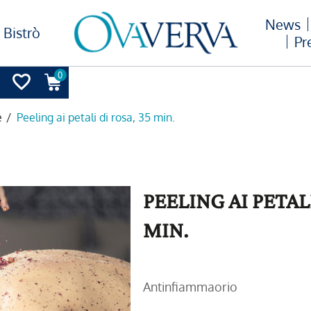
News
Bistrò
Pr
0
e
/
Peeling ai petali di rosa, 35 min.
PEELING AI PETALI
MIN.
Antinfiammaorio