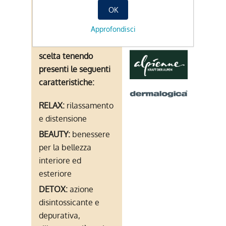
trattamento adatto
per i prodotti:
OK
alle vostre esigenze
Approfondisci
indi-viduali, potete
orientare la vostra
scelta tenendo
presenti le seguenti
caratteristiche:
RELAX:
rilassamento
e distensione
BEAUTY:
benessere
per la bellezza
interiore ed
esteriore
DETOX:
azione
disintossicante e
depurativa,