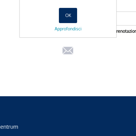
Data preferita
OK
Approfondisci
Non e possibile l'orario di prenotazio
zentrum