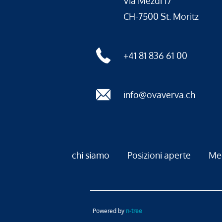
Via Mezdi 17
CH-7500 St. Moritz
+41 81 836 61 00
info@ovaverva.ch
chi siamo
Posizioni aperte
Me
Powered by
n-tree