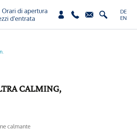
Orari di apertura
DE
ezzi d'entrata
EN
n.
TRA CALMING,
one calmante