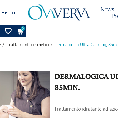
News
Bistrò
Pr
0
e
/
Trattamenti cosmetici
/
Dermalogica Ultra Calming, 85mi
DERMALOGICA UL
85MIN.
Trattamento idratante ad azi