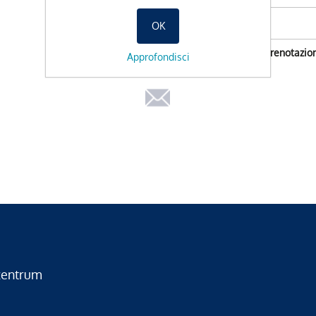
OK
Non e possibile l'orario di prenotazio
Approfondisci
zentrum