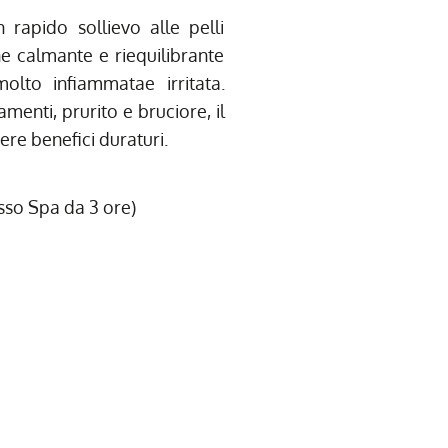
rapido sollievo alle pelli
ne calmante e riequilibrante
lto infiammatae irritata.
menti, prurito e bruciore, il
re benefici duraturi.
esso Spa da 3 ore)