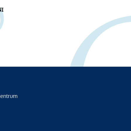
NI
zentrum