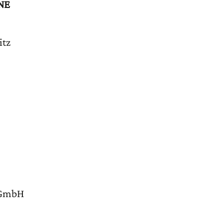
NE
itz
 GmbH