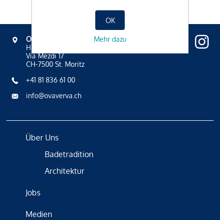
OK
Mehr dazu
OVAVERVA
Hallenbad, Spa & Sportzentrum
Via Mezdi 17
CH-7500 St. Moritz
+41 81 836 61 00
info@ovaverva.ch
Über Uns
Badetradition
Architektur
Jobs
Medien